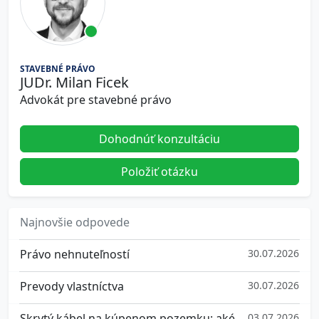
STAVEBNÉ PRÁVO
JUDr. Milan Ficek
Advokát pre stavebné právo
Dohodnúť konzultáciu
Položiť otázku
Najnovšie odpovede
Právo nehnuteľností
30.07.2026
Prevody vlastníctva
30.07.2026
Skrytý kábel na kúpenom pozemku: aké máte práva a ako sa brániť
03.07.2026