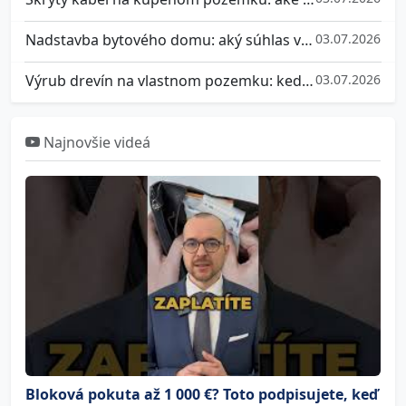
Nadstavba bytového domu: aký súhlas vlastníkov potrebujete a ako sa brániť, ak nesúhlasíte
03.07.2026
Výrub drevín na vlastnom pozemku: kedy potrebujete súhlas a aké pokuty hrozia za nepovolený výrub stromu
03.07.2026
Najnovšie videá
Bloková pokuta až 1 000 €? Toto podpisujete, keď