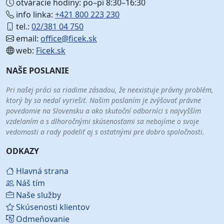
otváracie hodiny: po–pi 8:30–16:30
info linka:
+421 800 223 230
tel.:
02/381 04 750
email:
office@ficek.sk
web:
Ficek.sk
NAŠE POSLANIE
Pri našej práci sa riadime zásadou, že neexistuje právny problém,
ktorý by sa nedal vyriešiť. Našim poslaním je zvýšovať právne
povedomie na Slovensku a ako skutoční odborníci s najvyšším
vzdelaním a s dlhoročnými skúsenosťami sa nebojíme o svoje
vedomosti a rady podeliť aj s ostatnými pre dobro spoločnosti.
ODKAZY
Hlavná strana
Náš tím
Naše služby
Skúsenosti klientov
Odmeňovanie