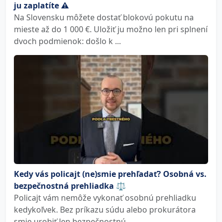
ju zaplatíte ⚠️
Na Slovensku môžete dostať blokovú pokutu na
mieste až do 1 000 €. Uložiť ju možno len pri splnení
dvoch podmienok: došlo k ...
Kedy vás policajt (ne)smie prehľadať? Osobná vs.
bezpečnostná prehliadka ⚖️
Policajt vám nemôže vykonať osobnú prehliadku
kedykoľvek. Bez príkazu súdu alebo prokurátora
smie urobiť len bezpečnostnú ...