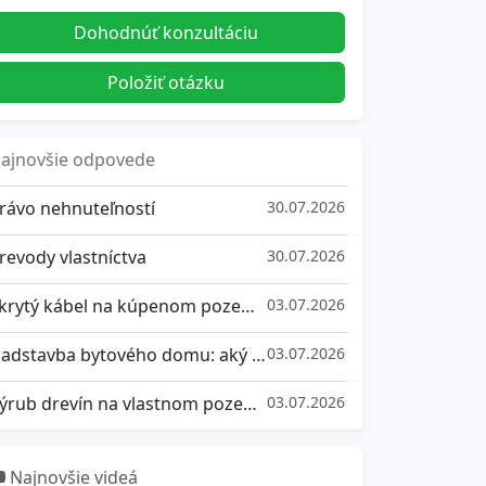
Dohodnúť konzultáciu
Položiť otázku
ajnovšie odpovede
rávo nehnuteľností
30.07.2026
revody vlastníctva
30.07.2026
Skrytý kábel na kúpenom pozemku: aké máte práva a ako sa brániť
03.07.2026
Nadstavba bytového domu: aký súhlas vlastníkov potrebujete a ako sa brániť, ak nesúhlasíte
03.07.2026
Výrub drevín na vlastnom pozemku: kedy potrebujete súhlas a aké pokuty hrozia za nepovolený výrub stromu
03.07.2026
Najnovšie videá