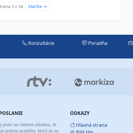
trana 2 z 36
Staršie
→
Konzultácie
Poradňa
POSLANIE
ODKAZY
ej práci sa riadime zásadou, že
Hlavná strana
uje právny problém, ktorý by sa
Náš tím