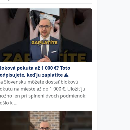
loková pokuta až 1 000 €? Toto
odpisujete, keď ju zaplatíte ⚠️
a Slovensku môžete dostať blokovú
okutu na mieste až do 1 000 €. Uložiť ju
ožno len pri splnení dvoch podmienok:
ošlo k ...