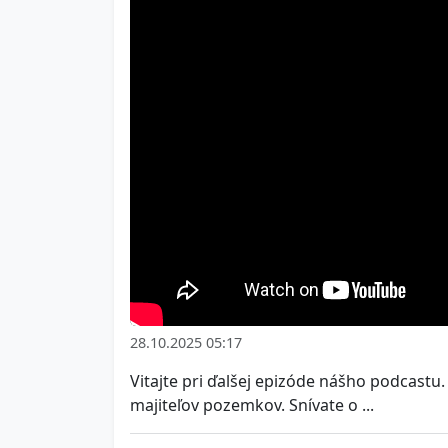
28.10.2025 05:17
Vitajte pri ďalšej epizóde nášho podcast
majiteľov pozemkov. Snívate o ...