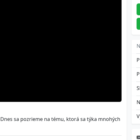
N
P
P
u. Dnes sa pozrieme na tému, ktorá sa týka mnohých