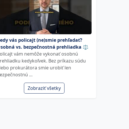
edy vás policajt (ne)smie prehľadať?
sobná vs. bezpečnostná prehliadka ⚖️
olicajt vám nemôže vykonať osobnú
rehliadku kedykoľvek. Bez príkazu súdu
lebo prokurátora smie urobiť len
ezpečnostnú ...
Zobraziť všetky