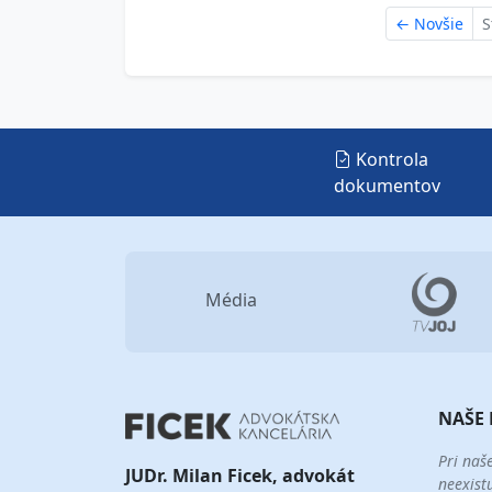
←
Novšie
S
Kontrola
dokumentov
Média
NAŠE 
Pri naš
JUDr. Milan Ficek, advokát
neexist