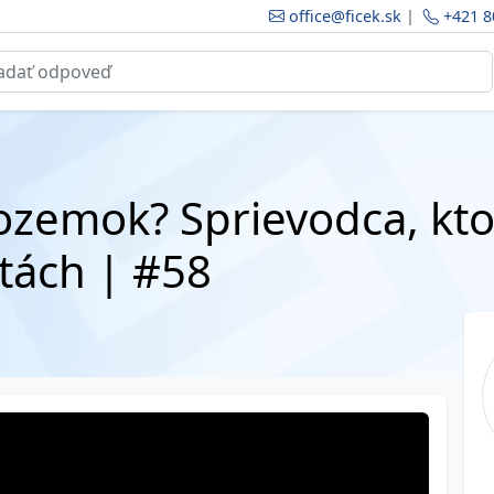
office@ficek.sk
|
+421 8
ozemok? Sprievodca, kto
utách | #58