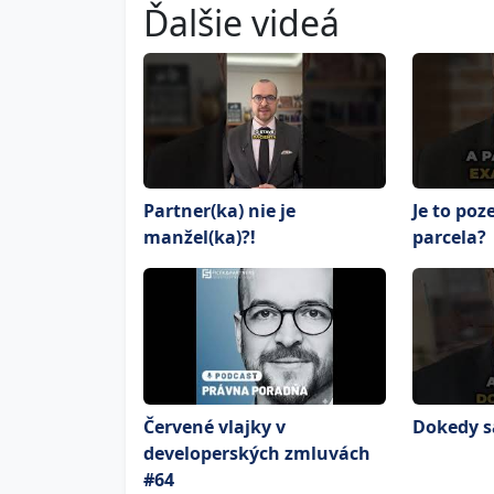
Ďalšie videá
Partner(ka) nie je
Je to po
manžel(ka)?!
parcela?
Červené vlajky v
Dokedy sa
developerských zmluvách
#64