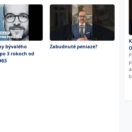
K
hy bývalého
Zabudnuté peniaze?
O
po 3 rokoch od
P
#63
p
a
b