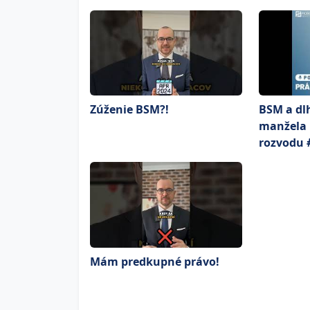
Zúženie BSM?!
BSM a dl
manžela 
rozvodu 
Mám predkupné právo!