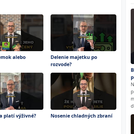
zemok alebo
Delenie majetku po
rozvode?
B
p
N
p
m
d
 platí výživné?
Nosenie chladných zbraní