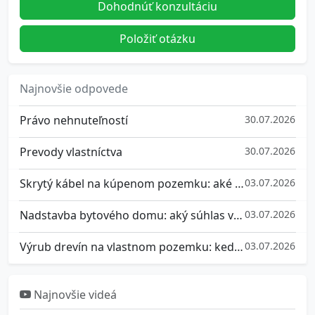
Dohodnúť konzultáciu
Položiť otázku
Najnovšie odpovede
Právo nehnuteľností
30.07.2026
Prevody vlastníctva
30.07.2026
Skrytý kábel na kúpenom pozemku: aké máte práva a ako sa brániť
03.07.2026
Nadstavba bytového domu: aký súhlas vlastníkov potrebujete a ako sa brániť, ak nesúhlasíte
03.07.2026
Výrub drevín na vlastnom pozemku: kedy potrebujete súhlas a aké pokuty hrozia za nepovolený výrub stromu
03.07.2026
Najnovšie videá