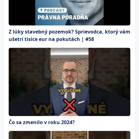
Z lúky stavebný pozemok? Sprievodca, ktorý vám
ušetrí tisíce eur na pokutách | #58
Čo sa zmenilo v roku 2024?