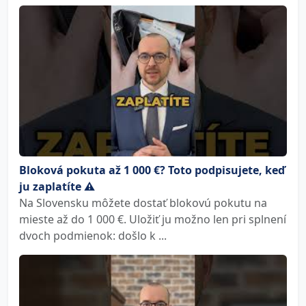
Bloková pokuta až 1 000 €? Toto podpisujete, keď
ju zaplatíte ⚠️
Na Slovensku môžete dostať blokovú pokutu na
mieste až do 1 000 €. Uložiť ju možno len pri splnení
dvoch podmienok: došlo k ...