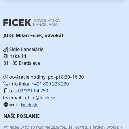
JUDr. Milan Ficek, advokát
Sídlo kancelárie
Žilinská 14
811 05 Bratislava
otváracie hodiny: po–pi 8:30–16:30
info linka:
+421 800 223 230
tel.:
02/381 04 750
email:
office@ficek.sk
web:
Ficek.sk
NAŠE POSLANIE
Pri našej práci sa riadime zásadou, že neexistuje právny problém,