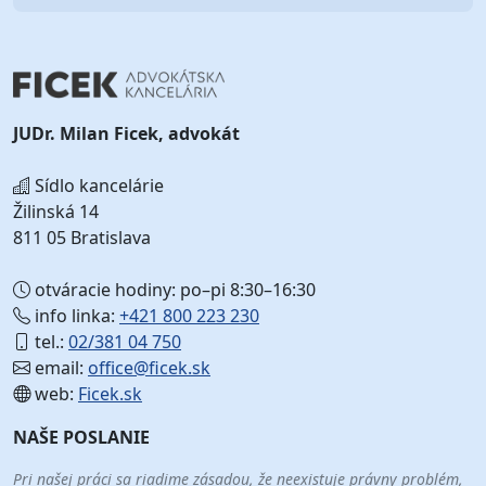
JUDr. Milan Ficek, advokát
Sídlo kancelárie
Žilinská 14
811 05 Bratislava
otváracie hodiny: po–pi 8:30–16:30
info linka:
+421 800 223 230
tel.:
02/381 04 750
email:
office@ficek.sk
web:
Ficek.sk
NAŠE POSLANIE
Pri našej práci sa riadime zásadou, že neexistuje právny problém,