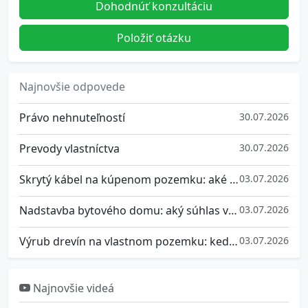
Dohodnúť konzultáciu
Položiť otázku
Najnovšie odpovede
Právo nehnuteľností
30.07.2026
Prevody vlastníctva
30.07.2026
Skrytý kábel na kúpenom pozemku: aké máte práva a ako sa brániť
03.07.2026
Nadstavba bytového domu: aký súhlas vlastníkov potrebujete a ako sa brániť, ak nesúhlasíte
03.07.2026
Výrub drevín na vlastnom pozemku: kedy potrebujete súhlas a aké pokuty hrozia za nepovolený výrub stromu
03.07.2026
Najnovšie videá