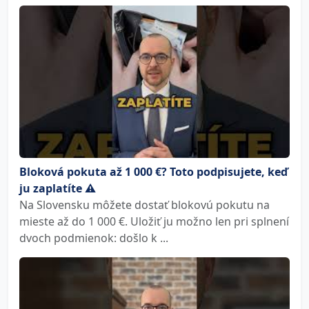
Bloková pokuta až 1 000 €? Toto podpisujete, keď
ju zaplatíte ⚠️
Na Slovensku môžete dostať blokovú pokutu na
mieste až do 1 000 €. Uložiť ju možno len pri splnení
dvoch podmienok: došlo k ...