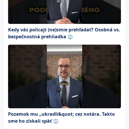
Kedy vás policajt (ne)smie prehľadať? Osobná vs.
bezpečnostná prehliadka ⚖️
Pozemok mu „ukradli&quot; cez notára. Takto
sme ho získali späť ⚖️