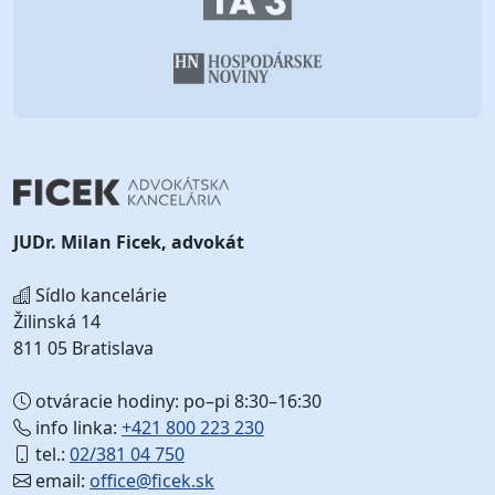
JUDr. Milan Ficek, advokát
Sídlo kancelárie
Žilinská 14
811 05 Bratislava
otváracie hodiny: po–pi 8:30–16:30
info linka:
+421 800 223 230
tel.:
02/381 04 750
email:
office@ficek.sk