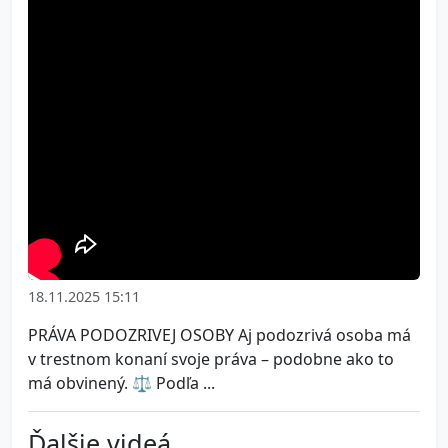
18.11.2025 15:11
PRÁVA PODOZRIVEJ OSOBY Aj podozrivá osoba má
v trestnom konaní svoje práva – podobne ako to
má obvinený. ⚖️ Podľa ...
Ďalšie videá