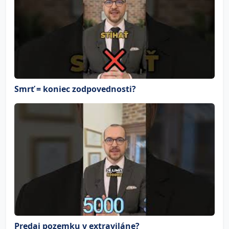
Smrť = koniec zodpovednosti?
Predaj pozemku v extraviláne?