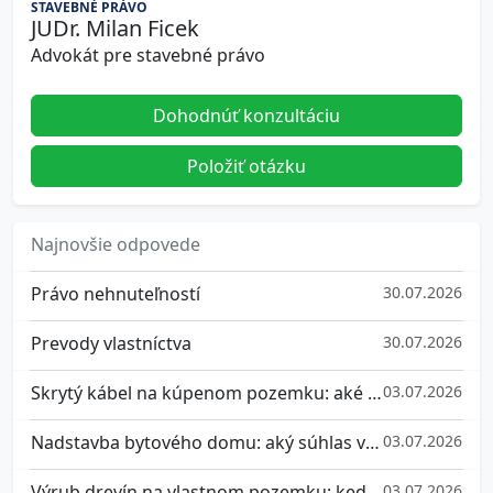
STAVEBNÉ PRÁVO
JUDr. Milan Ficek
Advokát pre stavebné právo
Dohodnúť konzultáciu
Položiť otázku
Najnovšie odpovede
Právo nehnuteľností
30.07.2026
Prevody vlastníctva
30.07.2026
Skrytý kábel na kúpenom pozemku: aké máte práva a ako sa brániť
03.07.2026
Nadstavba bytového domu: aký súhlas vlastníkov potrebujete a ako sa brániť, ak nesúhlasíte
03.07.2026
Výrub drevín na vlastnom pozemku: kedy potrebujete súhlas a aké pokuty hrozia za nepovolený výrub stromu
03.07.2026