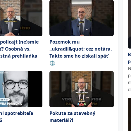
policajt (ne)smie
Pozemok mu
ť? Osobná vs.
„ukradli&quot; cez notára.
B
stná prehliadka
Takto sme ho získali späť
p
⚖️
N
p
m
d
i spotrebiteľa
Pokuta za stavebný
6
materiál?!