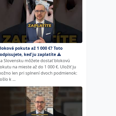
loková pokuta až 1 000 €? Toto
odpisujete, keď ju zaplatíte ⚠️
a Slovensku môžete dostať blokovú
okutu na mieste až do 1 000 €. Uložiť ju
ožno len pri splnení dvoch podmienok:
ošlo k ...