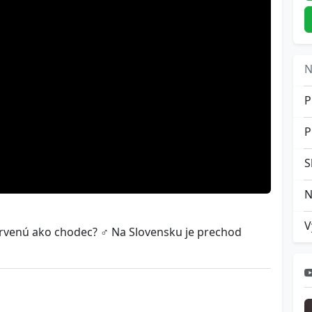
N
P
P
enú ako chodec? ‍♂️ Na Slovensku je prechod