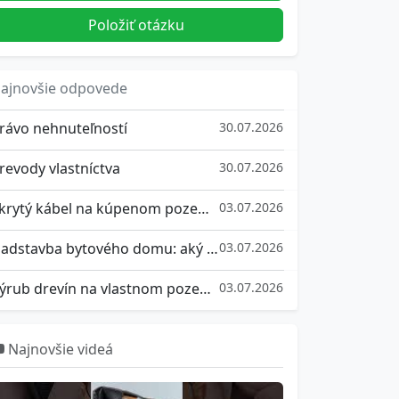
Položiť otázku
ajnovšie odpovede
rávo nehnuteľností
30.07.2026
revody vlastníctva
30.07.2026
Skrytý kábel na kúpenom pozemku: aké máte práva a ako sa brániť
03.07.2026
Nadstavba bytového domu: aký súhlas vlastníkov potrebujete a ako sa brániť, ak nesúhlasíte
03.07.2026
Výrub drevín na vlastnom pozemku: kedy potrebujete súhlas a aké pokuty hrozia za nepovolený výrub stromu
03.07.2026
Najnovšie videá