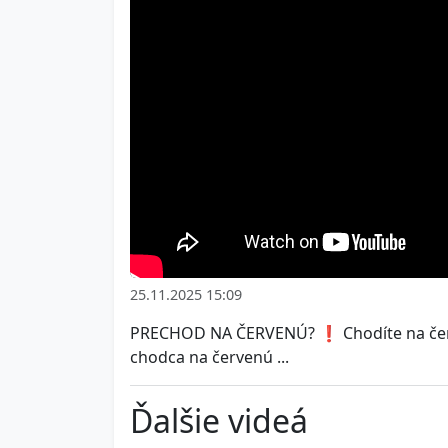
25.11.2025 15:09
PRECHOD NA ČERVENÚ? ❗️ Chodíte na červ
chodca na červenú ...
Ďalšie videá