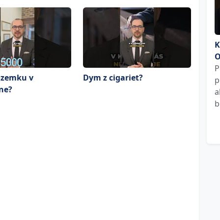
K
O
P
ozemku v
Dym z cigariet?
p
ne?
a
b