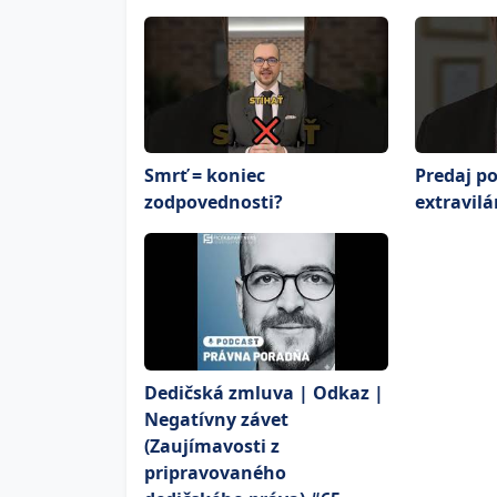
Smrť = koniec
Predaj p
zodpovednosti?
extravilá
Dedičská zmluva | Odkaz |
Negatívny závet
(Zaujímavosti z
pripravovaného