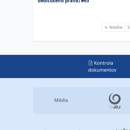
dedičského práva) #65
←
Novšie
S
Kontrola
dokumentov
Média