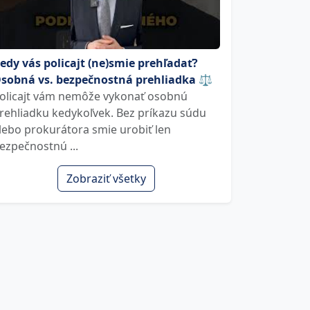
edy vás policajt (ne)smie prehľadať?
sobná vs. bezpečnostná prehliadka ⚖️
olicajt vám nemôže vykonať osobnú
rehliadku kedykoľvek. Bez príkazu súdu
lebo prokurátora smie urobiť len
ezpečnostnú ...
Zobraziť všetky