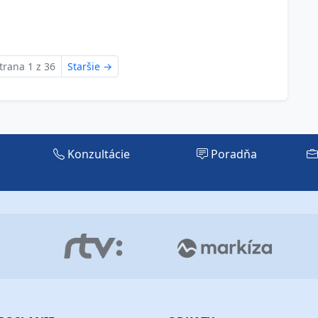
trana 1 z 36
Staršie
→
Konzultácie
Poradňa