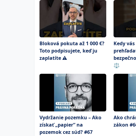
Bloková pokuta až 1 000 €?
Kedy vás 
Toto podpisujete, keď ju
prehľada
zaplatíte ⚠️
bezpečno
⚖️
Vydržanie pozemku – Ako
Ako chrán
získať „papier“ na
zákon #6
pozemok cez súd? #67