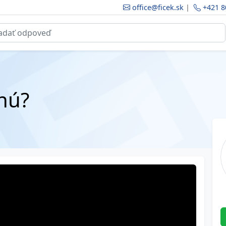
office@ficek.sk
|
+421 8
nú?