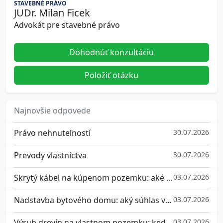
STAVEBNÉ PRÁVO
JUDr. Milan Ficek
Advokát pre stavebné právo
Dohodnúť konzultáciu
Položiť otázku
Najnovšie odpovede
Právo nehnuteľností
30.07.2026
Prevody vlastníctva
30.07.2026
Skrytý kábel na kúpenom pozemku: aké máte práva a ako sa brániť
03.07.2026
Nadstavba bytového domu: aký súhlas vlastníkov potrebujete a ako sa brániť, ak nesúhlasíte
03.07.2026
Výrub drevín na vlastnom pozemku: kedy potrebujete súhlas a aké pokuty hrozia za nepovolený výrub stromu
03.07.2026