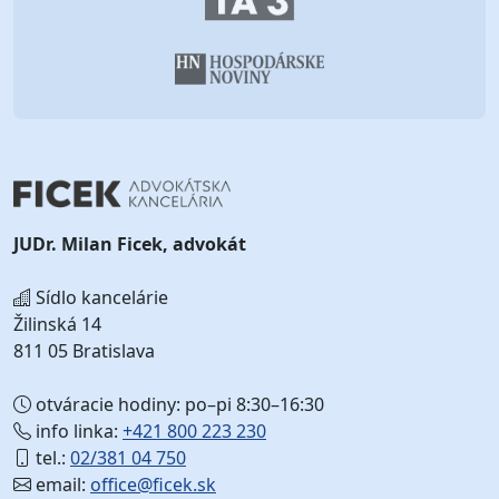
JUDr. Milan Ficek, advokát
Sídlo kancelárie
Žilinská 14
811 05 Bratislava
otváracie hodiny: po–pi 8:30–16:30
info linka:
+421 800 223 230
tel.:
02/381 04 750
email:
office@ficek.sk