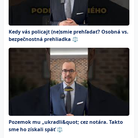
Kedy vás policajt (ne)smie prehľadať? Osobná vs.
bezpečnostná prehliadka ⚖️
Pozemok mu „ukradli&quot; cez notára. Takto
sme ho získali späť ⚖️