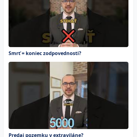
Smrť = koniec zodpovednosti?
Predaj pozemku v extraviláne?