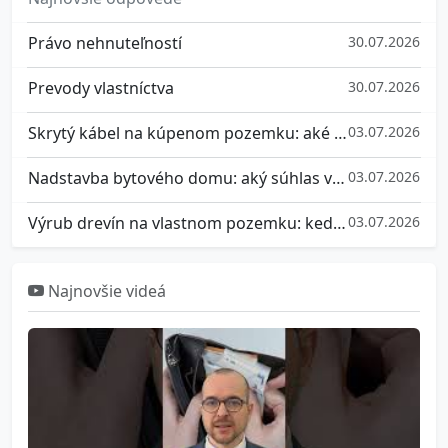
Právo nehnuteľností
30.07.2026
Prevody vlastníctva
30.07.2026
Skrytý kábel na kúpenom pozemku: aké máte práva a ako sa brániť
03.07.2026
Nadstavba bytového domu: aký súhlas vlastníkov potrebujete a ako sa brániť, ak nesúhlasíte
03.07.2026
Výrub drevín na vlastnom pozemku: kedy potrebujete súhlas a aké pokuty hrozia za nepovolený výrub stromu
03.07.2026
Najnovšie videá