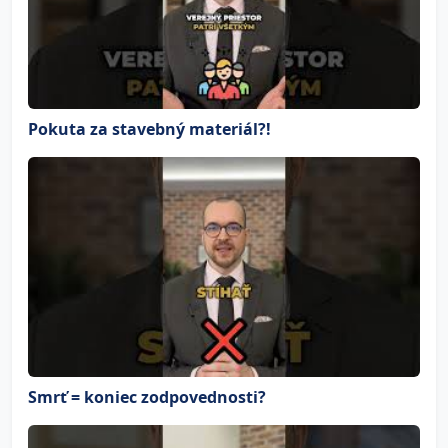
Pokuta za stavebný materiál?!
Smrť = koniec zodpovednosti?