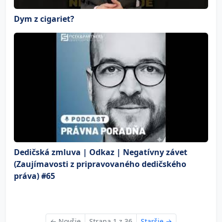
Dym z cigariet?
Dedičská zmluva | Odkaz | Negatívny závet
(Zaujímavosti z pripravovaného dedičského
práva) #65
←
Novšie
Strana 1 z 36
Staršie
→