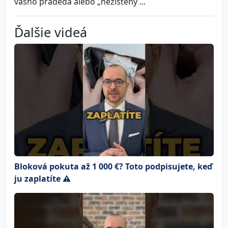
vášho pradeda alebo „nezistený ...
Ďalšie videá
Bloková pokuta až 1 000 €? Toto podpisujete, keď
ju zaplatíte ⚠️