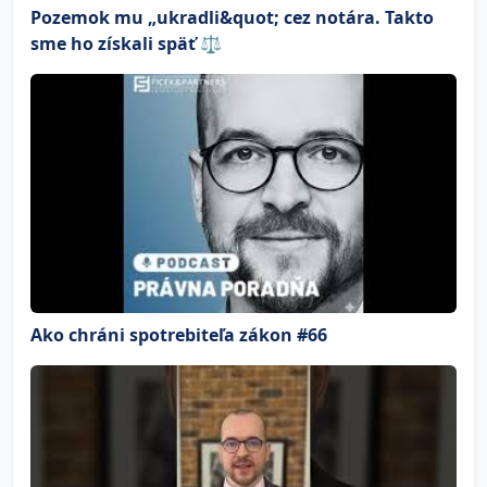
Pozemok mu „ukradli&quot; cez notára. Takto
sme ho získali späť ⚖️
Ako chráni spotrebiteľa zákon #66