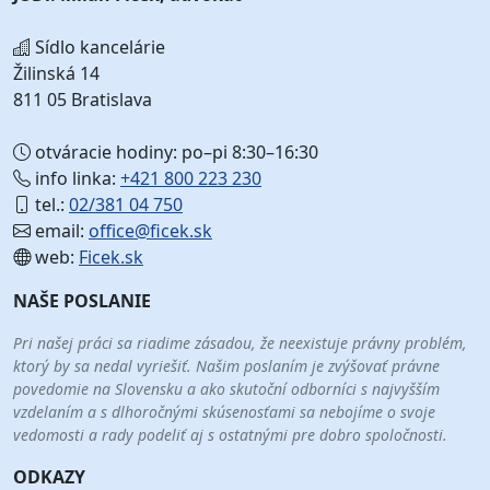
Sídlo kancelárie
Žilinská 14
811 05 Bratislava
otváracie hodiny: po–pi 8:30–16:30
info linka:
+421 800 223 230
tel.:
02/381 04 750
email:
office@ficek.sk
web:
Ficek.sk
NAŠE POSLANIE
Pri našej práci sa riadime zásadou, že neexistuje právny problém,
ktorý by sa nedal vyriešiť. Našim poslaním je zvýšovať právne
povedomie na Slovensku a ako skutoční odborníci s najvyšším
vzdelaním a s dlhoročnými skúsenosťami sa nebojíme o svoje
vedomosti a rady podeliť aj s ostatnými pre dobro spoločnosti.
ODKAZY