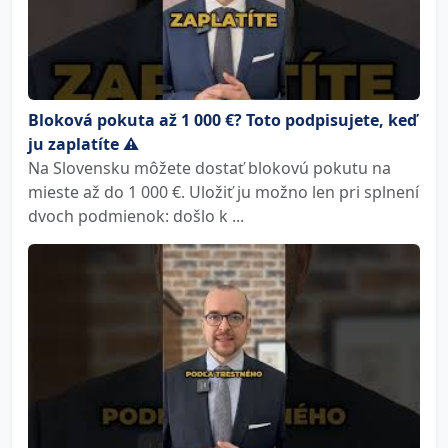
Bloková pokuta až 1 000 €? Toto podpisujete, keď
ju zaplatíte ⚠️
Na Slovensku môžete dostať blokovú pokutu na
mieste až do 1 000 €. Uložiť ju možno len pri splnení
dvoch podmienok: došlo k ...