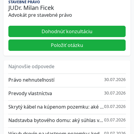
STAVEBNÉ PRÁVO
JUDr. Milan Ficek
Advokát pre stavebné právo
Dohodnúť konzultáciu
Položiť otázku
Najnovšie odpovede
Právo nehnuteľností
30.07.2026
Prevody vlastníctva
30.07.2026
Skrytý kábel na kúpenom pozemku: aké máte práva a ako sa brániť
03.07.2026
Nadstavba bytového domu: aký súhlas vlastníkov potrebujete a ako sa brániť, ak nesúhlasíte
03.07.2026
Výrub drevín na vlastnom pozemku: kedy potrebujete súhlas a aké pokuty hrozia za nepovolený výrub stromu
03.07.2026