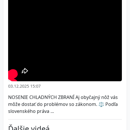
03.12.2025 15:07
NOSENIE CHLADNÝCH ZBRANÍ Aj obyčajný nôž vás
môže dostať do problémov so zákonom. ⚖️ Podľa
slovenského práva ...
Ďalšie videá