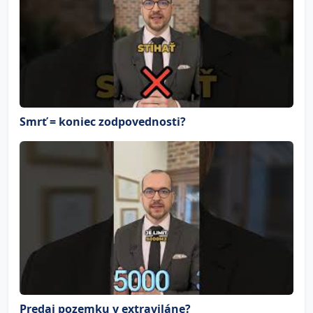
Smrť = koniec zodpovednosti?
Predaj pozemku v extraviláne?